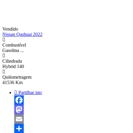
Vendido
Nissan Qashqai 2022
Combustível
Gasolina
...
Cilindrada
Hybrid 140
Quilometragem
41536 Km
Partilhar isto
Facebook
Mastodon
Email