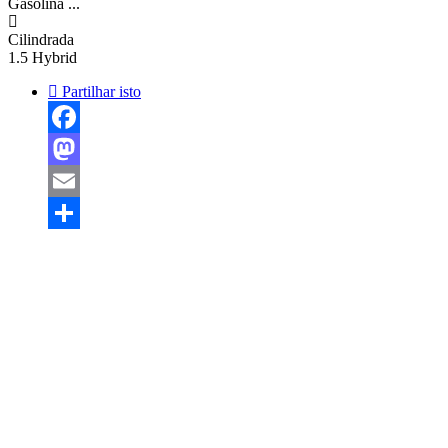
Gasolina
...
Cilindrada
1.5 Hybrid
Partilhar isto
Facebook
Mastodon
Email
Share