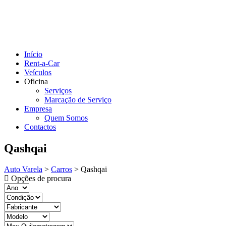
Início
Rent-a-Car
Veículos
Oficina
Serviços
Marcação de Serviço
Empresa
Quem Somos
Contactos
Qashqai
Auto Varela
>
Carros
>
Qashqai
Opções de procura