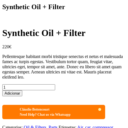
Synthetic Oil + Filter
Synthetic Oil + Filter
220
€
Pellentesque habitant morbi tristique senectus et netus et malesuada
fames ac turpis egestas. Vestibulum tortor quam, feugiat vitae,
ultricies eget, tempor sit amet, ante. Donec eu libero sit amet quam
egestas semper. Aenean ultricies mi vitae est. Mauris placerat
eleifend leo.
Synthetic
Oil
Adicionar
+
Filter
quantidade
Cláudio Bettencourt
Need Help? Chat us via Whatsapp
Categorias:
Oil & Filters
,
Parts
Etiquetas:
Air
,
car
,
compressor