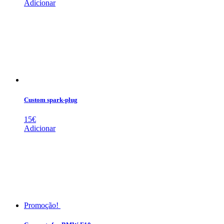
preço
preço
Adicionar
original
atual
era:
é:
150€.
120€.
Custom spark-plug
15
€
Adicionar
Promoção!