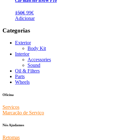
Car mats for BMW F10
O
O
150
€
99
€
preço
preço
Adicionar
original
atual
era:
é:
Categorias
150€.
99€.
Exterior
Body Kit
Interior
Accessories
Sound
Oil & Filters
Parts
Wheels
Oficina
Serviços
Marcação de Serviço
Nós Ajudamos
Retomas