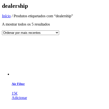
dealership
Início
/ Produtos etiquetados com “dealership”
Ordenado
A mostrar todos os 5 resultados
por
mais
recentes
Air Filter
15
€
Adicionar