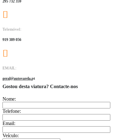
295 732 359
Telemóvel:
919 389 056
EMAIL:
geral@autovarela.
pt
Gostou desta viatura? Contacte-nos
Nome:
Telefone:
Email:
Veículo: