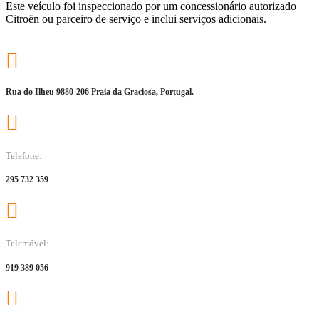
Este veículo foi inspeccionado por um concessionário autorizado
Citroën ou parceiro de serviço e inclui serviços adicionais.
Rua do Ilheu 9880-206 Praia da Graciosa, Portugal.
Telefone:
295 732 359
Telemóvel:
919 389 056